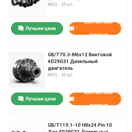
MOQ：50 шт.
О нас
контактные
Лучшая цена
данные
Экскурсия по заводу
Контроль качества
GB/T70.3-M6x12 Винтовой
4D29G31 Дизельный
двигатель
Свяжитесь с нами
MOQ：30 шт.
Запросите цитату
контактные
Лучшая цена
данные
Сборка двигателя
GB/T119.1-10 H8x24 Pin 10
Сборка блока двигателя и принадлежности
Для 4D29G31 Дизельных