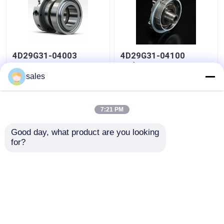
4D29G31-04003
4D29G31-04100
Второе сжатие
Нефтяное кольцо для
кольца для
высокомощной
sales
вертодрома 3,5
дизельной вилку 4 т
тонны
Лучшая цена
Лучшая цена
7:21 PM
контактные
контактные
Good day, what product are you looking 
for?
данные
данные
Осмотрите больше
Главная страница
Карта сайта
контактные данные
Desktop Site