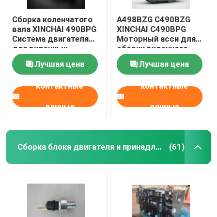
Сборка коленчатого
A498BZG C490BZG
вала XINCHAI 490BPG
XINCHAI C490BPG
Система двигателя
Моторный асси для
для вилочных
сборки вилочного
погрузчиков
двигателя
Лучшая цена
Лучшая цена
контактные
контактные
данные
данные
Сборка блока двигателя и принадлежности
(61)