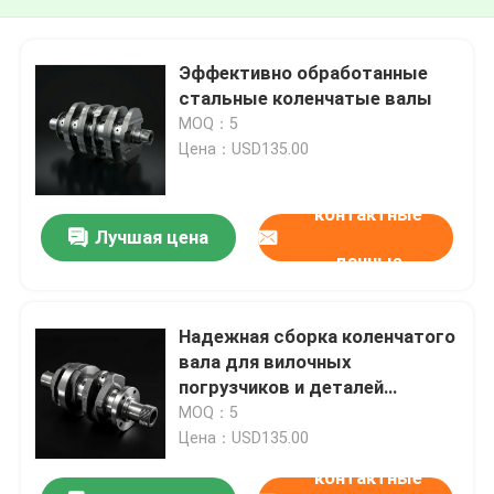
Эффективно обработанные
стальные коленчатые валы
MOQ：5
Цена：USD135.00
контактные
Лучшая цена
данные
Надежная сборка коленчатого
вала для вилочных
погрузчиков и деталей
дизельных двигателей
MOQ：5
Цена：USD135.00
контактные