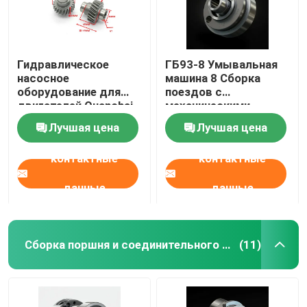
Гидравлическое
ГБ93-8 Умывальная
насосное
машина 8 Сборка
оборудование для
поездов с
двигателей Quanchai
механическими
4C6 4C5 QC495 QC498
механизмами
Лучшая цена
Лучшая цена
Синчайский вилочный
тягач
контактные
контактные
данные
данные
Сборка поршня и соединительного стержня
(11)