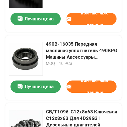
контактные
Лучшая цена
данные
490B-16035 Передняя
масляная уплотнитель 490BPG
Машины Аксессуары
коленчатого вала
MOQ：10 PCS
контактные
Лучшая цена
Домой
данные
Продукты
GB/T1096-C12x8x63 Ключевая
C12x8x63 Для 4D29G31
Дизельных двигателей
Видеозаписи