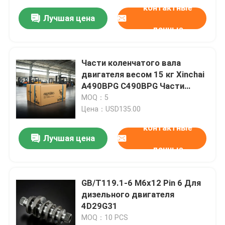
контактные
Лучшая цена
данные
Части коленчатого вала
двигателя весом 15 кг Xinchai
A490BPG C490BPG Части
дизельных двигателей
MOQ：5
Цена：USD135.00
контактные
Лучшая цена
данные
GB/T119.1-6 M6x12 Pin 6 Для
дизельного двигателя
4D29G31
MOQ：10 PCS