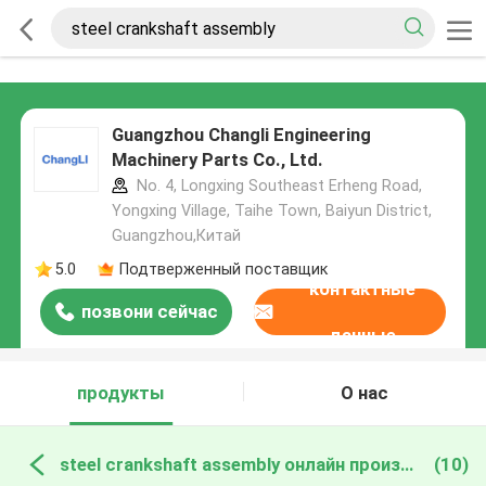
Guangzhou Changli Engineering
Machinery Parts Co., Ltd.
No. 4, Longxing Southeast Erheng Road,
Yongxing Village, Taihe Town, Baiyun District,
Guangzhou,Китай
5.0
Подтверженный поставщик
контактные
позвони сейчас
данные
продукты
О нас
steel crankshaft assembly онлайн производство
(10)