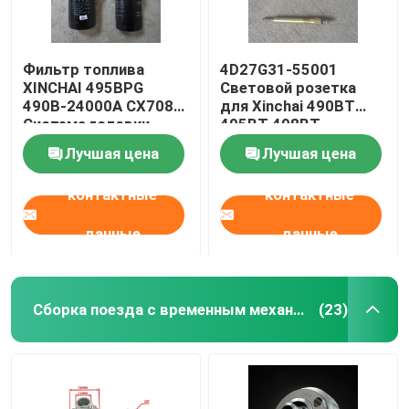
Фильтр топлива
4D27G31-55001
XINCHAI 495BPG
Световой розетка
490B-24000A CX7085
для Xinchai 490BT
Система головки
495BT 498BT
цилиндра и клапана
Лучшая цена
Лучшая цена
контактные
контактные
данные
данные
Сборка поезда с временным механизмом
(23)