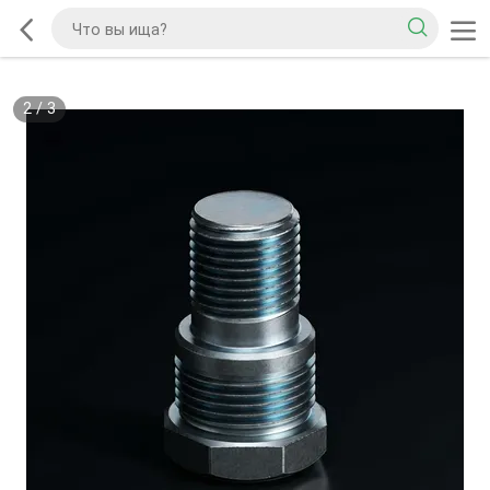
2
/
3