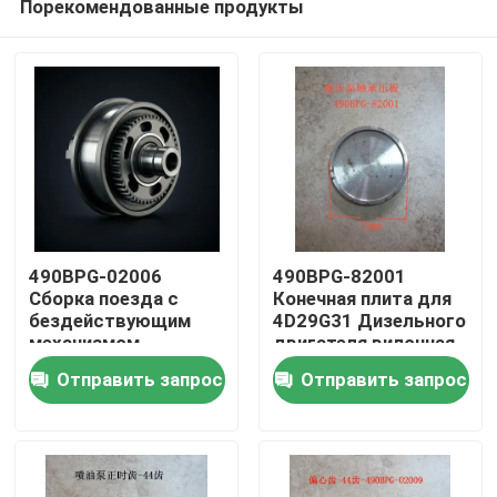
Порекомендованные продукты
490BPG-02006
490BPG-82001
Сборка поезда с
Конечная плита для
бездействующим
4D29G31 Дизельного
механизмом
двигателя вилочная
Домой
бездействующего
погрузка Xinchang
Отправить запрос
Отправить запрос
механизма
A490bpg
Продукты
Видеозаписи