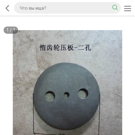
1
/
1