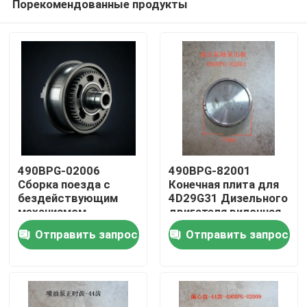
Порекомендованные продукты
490BPG-02006
490BPG-82001
Сборка поезда с
Конечная плита для
бездействующим
4D29G31 Дизельного
механизмом
двигателя вилочная
Домой
бездействующего
погрузка Xinchang
Отправить запрос
Отправить запрос
механизма
A490bpg
Продукты
Видеозаписи