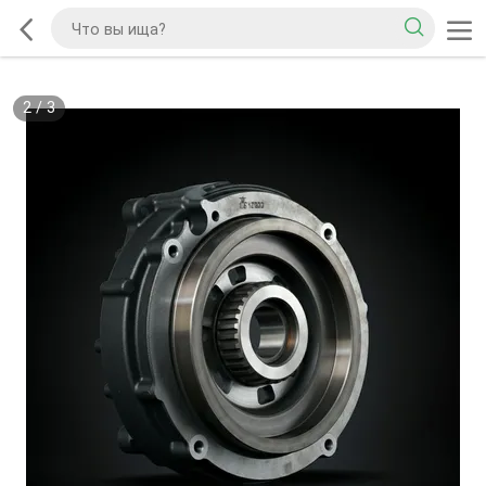
2
/
3