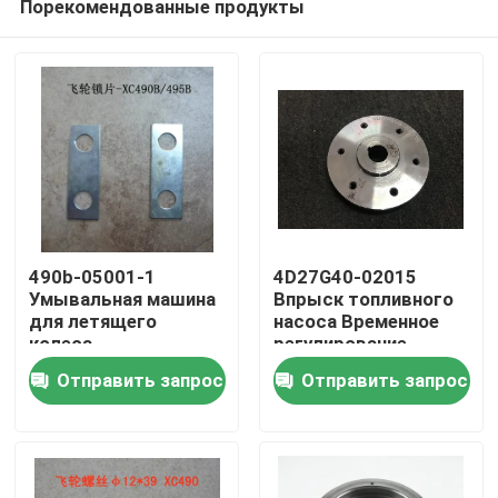
Порекомендованные продукты
490b-05001-1
4D27G40-02015
Умывальная машина
Впрыск топливного
для летящего
насоса Временное
колеса
регулирование
Домой
редуктора вала
Отправить запрос
Отправить запрос
Продукты
Видеозаписи