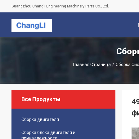
Guangzhou Changli Engineering Machinery Parts Co., Ltd.
Сбор
С
Главная Страница
/
Сборка Си
Все Продукты
4
ф
Сборка двигателя
Сборка блока двигателя и
принадлежности