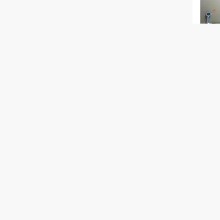
4D27
топл
топл
Guangzhou Changli Engineering Machinery Parts Co., Ltd.