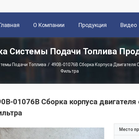
Главная
О Компании
Продукция
Видео
ка Системы Подачи Топлива Про
траница
стемы Подачи Топлива
/
490B-01076B Сборка Корпуса Двигателя 
Фильтра
90B-01076B Сборка корпуса двигателя 
ильтра
Место п