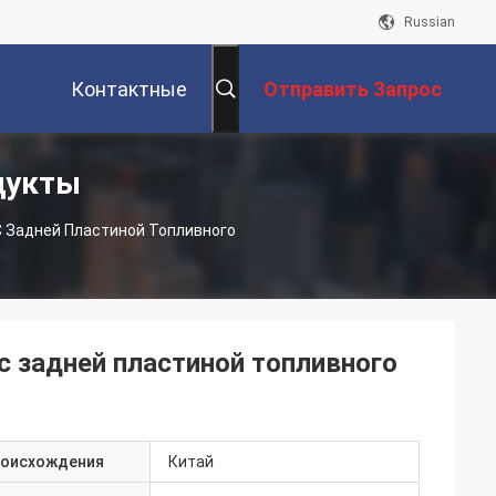
Russian
Контактные
Отправить Запрос
дукты
Данные
С Задней Пластиной Топливного
с задней пластиной топливного
роисхождения
Китай