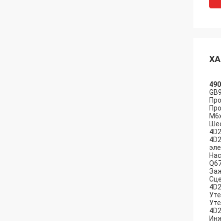
ХА
490
GB9
Про
Про
M6x
Шес
4D2
4D2
эле
Нас
Q6
За
Сце
4D2
Уте
Уте
4D2
Инж