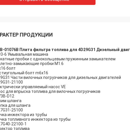
РАКТЕР ПРОДУКЦИИ
B-01076B Плита фильтра топлива для 4D29G31 Дизельный двиг
3-6 Умывальная машина
катные пробки с однокольцевым пружинным замыкателем
летно-замыкающие пробки M1.6
16 болт
тиугольный болт m6x16
9G31 Части вилочных погрузчиков для дизельных двигателей
9G31-21100
ктрически управляемый насос VE
ос для впрыска топлива для вилочных погрузчиков
73B-D12
жим шланга
пка для шланга
7G31-25100
чка инжектора из трубы
чка топливного инжектора из трубы
7G40-22100-1
ектор топлива