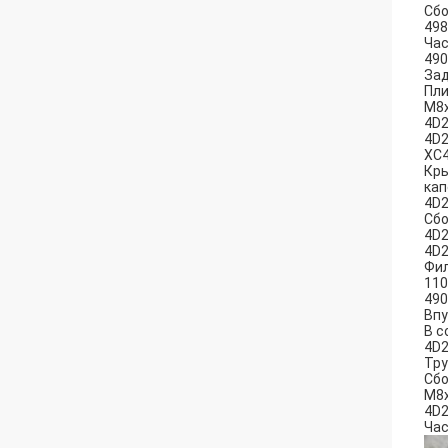
Сбо
498
Час
490
Зад
Пли
M8x
4D2
4D2
XC
Кры
кап
4D2
Сбо
4D2
4D2
Фил
110
490
Впу
В с
4D2
Тру
Сбо
M8x
4D2
Час