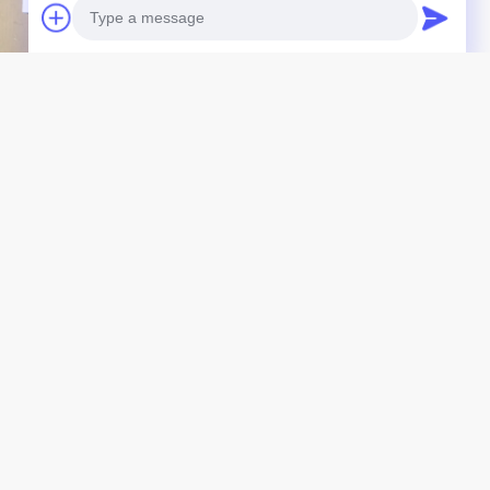
27G31-24100 Фильтр
490B-01076B Сборка
Photo
плива для 4D29G31
корпуса двигателя с
Video Call
зельного двигателя
задней пластиной
05010-903 Для
топливного фильтра
Audio Call
лочных погрузчиков
Лучшая Цена
Лучшая Цена
Продукция
Сборка двигателя
Сборка блока двигателя и принадлежнос