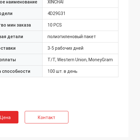
ое наименование
XINCHAI
одели
4D29G31
во мин заказа
10 PCS
вая детали
полиэтиленовый пакет
оставки
3-5 рабочих дней
 оплаты
T/T, Western Union, MoneyGram
а способности
100 шт. в день
 Цена
Контакт