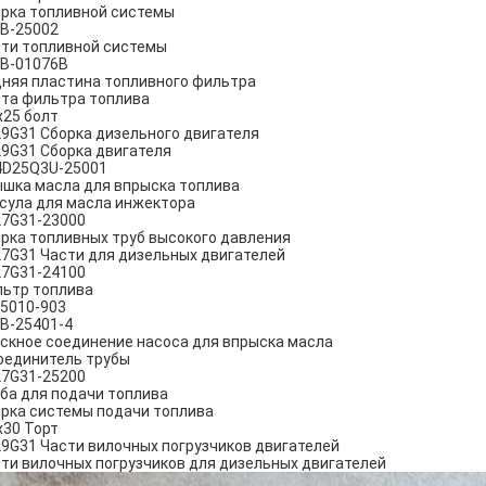
рка топливной системы
B-25002
ти топливной системы
B-01076B
няя пластина топливного фильтра
та фильтра топлива
25 болт
9G31 Сборка дизельного двигателя
9G31 Сборка двигателя
4D25Q3U-25001
шка масла для впрыска топлива
сула для масла инжектора
7G31-23000
рка топливных труб высокого давления
7G31 Части для дизельных двигателей
7G31-24100
ьтр топлива
5010-903
B-25401-4
скное соединение насоса для впрыска масла
оединитель трубы
7G31-25200
ба для подачи топлива
рка системы подачи топлива
30 Торт
9G31 Части вилочных погрузчиков двигателей
ти вилочных погрузчиков для дизельных двигателей