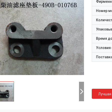
Фирменн
Номер м
Количест
Упаковы
Время д
Условия
Поставк
Лучшая