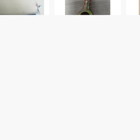
G31-25200 Сборка
490B-25401-4 В
4D
ивной трубы и
соединитель трубки,
то
ивной системы
вводный соединение
Ди
насоса для впрыска
11
масла
ви
Лучшая Цена
Лучшая Цена
около
Компании
Новости
Наша фабрика
случаи