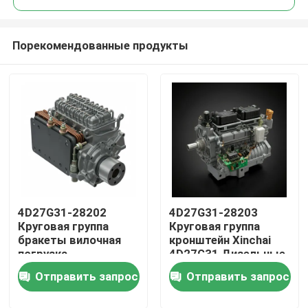
Порекомендованные продукты
4D27G31-28202
4D27G31-28203
Домой
Круговая группа
Круговая группа
бракеты вилочная
кронштейн Xinchai
погрузка
4D27G31 Дизельные
Продукты
оригинальные части
двигатели
Отправить запрос
Отправить запрос
дизельных
двигателей
Видеозаписи