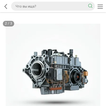
2
/
3