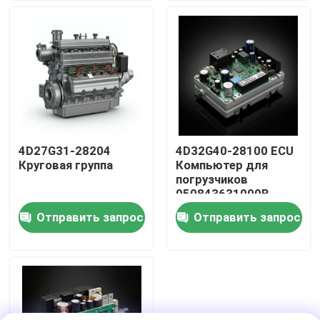
О нас
Экскурсия по заводу
Контроль качества
4D27G31-28204
4D32G40-28100 ECU
Круговая группа
Компьютер для
Свяжитесь с нами
погрузчиков
050843631000B
Отправить запрос
Отправить запрос
Запросите цитату
Сборка двигателя
Сборка блока двигателя и принадлежности