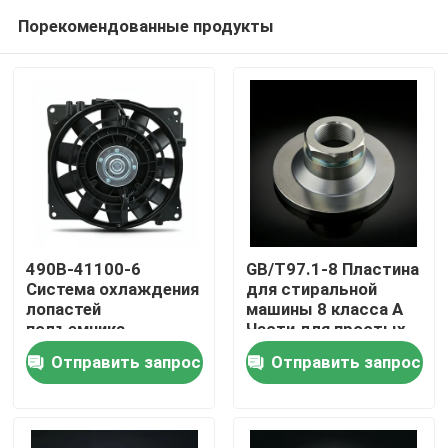
Порекомендованные продукты
490B-41100-6
GB/T97.1-8 Пластина
Система охлаждения
для стиральной
лопастей
машины 8 класса А
Домой
подъемника
Части для простых
стиральных машин с
Отправить запрос
Отправить запрос
дизельными
Продукты
двигателями
Видеозаписи