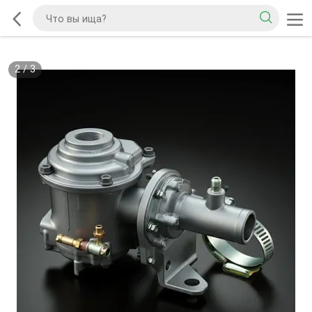
2
/
3