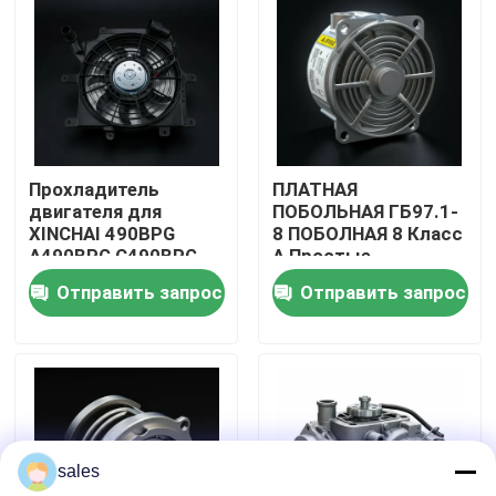
О нас
Экскурсия по заводу
Прохладитель
ПЛАТНАЯ
Контроль качества
двигателя для
ПОБОЛЬНАЯ ГБ97.1-
XINCHAI 490BPG
8 ПОБОЛНАЯ 8 Класс
A490BPG C490BPG
А Простые
Свяжитесь с нами
ПОБОЛНЫЕ
Отправить запрос
Отправить запрос
Запросите цитату
Сборка двигателя
sales
Сборка блока двигателя и принадлежности