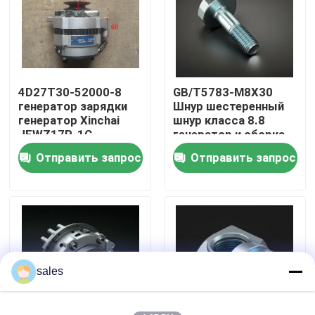
О нас
Экскурсия по заводу
4D27T30-52000-8
GB/T5783-M8X30
генератор зарядки
Шнур шестеренный
генератор Xinchai
шнур класса 8.8
Контроль качества
JFWZ17P-1C
генератор и сборка
ремня
Отправить запрос
Отправить запрос
Свяжитесь с нами
Запросите цитату
Сборка двигателя
sales
Сборка блока двигателя и принадлежности