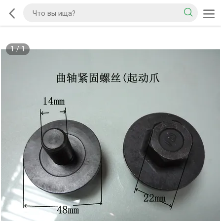
1
/
1