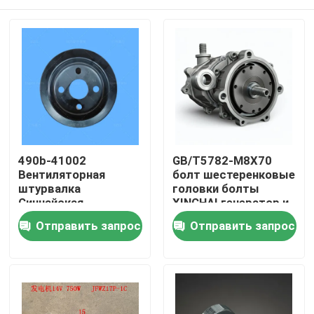
490b-41002
GB/T5782-M8X70
Вентиляторная
болт шестеренковые
штурвалка
головки болты
Синчайская
XINCHAI генератор и
штурвалка с
ремень сборки
Домой
Отправить запрос
Отправить запрос
генератором пояса
Продукты
Видеозаписи