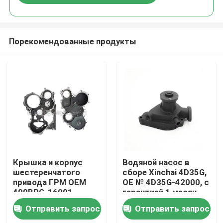
Порекомендованные продукты
Домой
Крышка и корпус
Водяной насос в
шестеренчатого
сборе Xinchai 4D35G,
привода ГРМ OEM
OE № 4D35G-42000, с
Продукты
490BPG-16001
гарантией 1 месяц
490BPG-16003 для
для двигателей
Отправить запрос
Отправить запрос
вилочного
вилочных
Видеозаписи
погрузчика Xinchai
погрузчиков