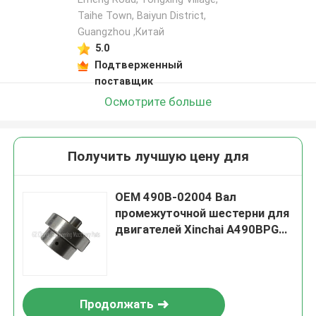
Taihe Town, Baiyun District,
Guangzhou ,Китай
5.0
Подтверженный
поставщик
Осмотрите больше
Получить лучшую цену для
OEM 490B-02004 Вал
промежуточной шестерни для
двигателей Xinchai A490BPG
C490BPG B490BPG A495BPG
A498BPG 4D27G31 с гарантией
3 месяца
Продолжать