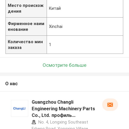
Место происхож
Китай
дения
Фирменное наим
Xinchai
енование
Количество мин
1
заказа
Осмотрите больше
О нас
Guangzhou Changli
Engineering Machinery Parts
Co., Ltd. профиль
производителя
No. 4, Longxing Southeast
Erheng Road, Yongxing Village,