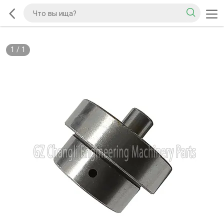
1
/
1