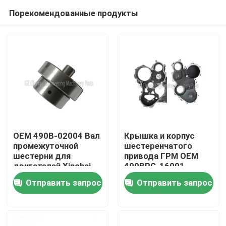
Порекомендованные продукты
OEM 490B-02004 Вал
Крышка и корпус
промежуточной
шестеренчатого
шестерни для
привода ГРМ OEM
Домой
двигателей Xinchai
490BPG-16001
A490BPG C490BPG
490BPG-16003 для
Отправить запрос
Отправить запрос
B490BPG A495BPG
вилочного
Продукты
A498BPG 4D27G31 с
погрузчика Xinchai
гарантией 3 месяца
A490BPG 4D27G31
Видеозаписи