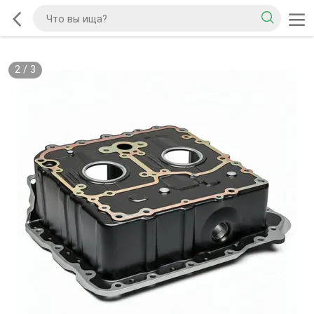
2
/
3