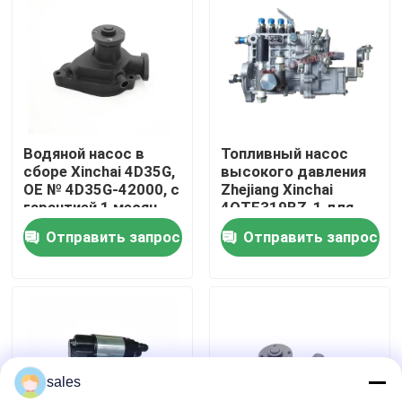
О нас
Экскурсия по заводу
Водяной насос в
Топливный насос
Контроль качества
сборе Xinchai 4D35G,
высокого давления
OE № 4D35G-42000, с
Zhejiang Xinchai
гарантией 1 месяц
4QTF319BZ-1 для
Свяжитесь с нами
для двигателей
дизельного
Отправить запрос
Отправить запрос
вилочных
двигателя A498BZG
погрузчиков
с видео контролем
Запросите цитату
перед отправкой
Сборка двигателя
sales
Сборка блока двигателя и принадлежности