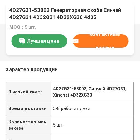
4D27G31-53002 Генераторная скоба Синчай
4D27G31 4D32G31 4D32XG30 4d35
MOQ：5 шт.
контактные
Лучшая цена
данные
Характер продукции
4D27G31-53002
,
Синчай 4D27G31
,
Высокий свет:
Xinchai 4D32XG30
Время доставки
5-8 рабочих дней
Количество мин
5 шт.
заказа