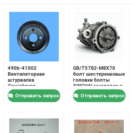
490b-41002
GB/T5782-M8X70
Вентиляторная
болт шестеренковые
штурвалка
головки болты
Синчайская
XINCHAI генератор и
штурвалка с
ремень сборки
Домой
Отправить запрос
Отправить запрос
генератором пояса
Продукты
Видеозаписи