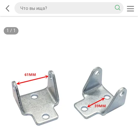
1
/
1