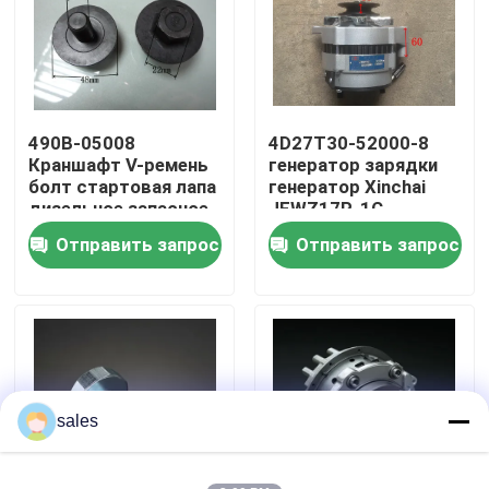
О нас
Экскурсия по заводу
490B-05008
4D27T30-52000-8
Краншафт V-ремень
генератор зарядки
болт стартовая лапа
генератор Xinchai
Контроль качества
дизельное запасное
JFWZ17P-1C
топливо
Отправить запрос
Отправить запрос
Свяжитесь с нами
Запросите цитату
Сборка двигателя
sales
Сборка блока двигателя и принадлежности