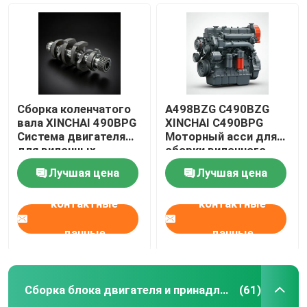
Сборка коленчатого
A498BZG C490BZG
вала XINCHAI 490BPG
XINCHAI C490BPG
Система двигателя
Моторный асси для
для вилочных
сборки вилочного
погрузчиков
двигателя
Лучшая цена
Лучшая цена
контактные
контактные
Домой
данные
данные
Продукты
Сборка блока двигателя и принадлежности
(61)
Видеозаписи