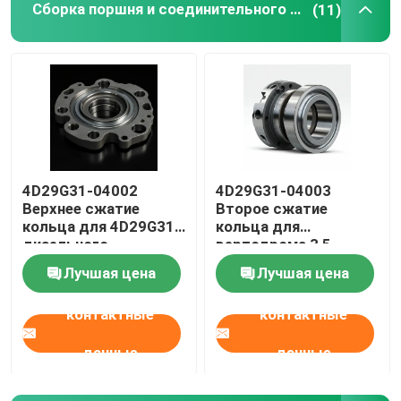
Сборка поршня и соединительного стержня
(11)
Система поставки нефти
Система охлаждения
Сборка стартера
4D29G31-04002
4D29G31-04003
Верхнее сжатие
Второе сжатие
Сборка генератора и ремня
кольца для 4D29G31
кольца для
дизельного
вертодрома 3,5
двигателя вилочной
тонны
Тормозные колоды
Лучшая цена
Лучшая цена
погрузки
контактные
контактные
данные
данные