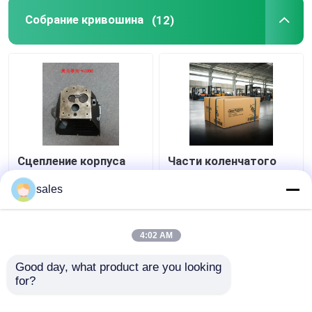
Собрание кривошина
(12)
Сцепление корпуса
Части коленчатого
для вилочного
вала двигателя
погрузчика HELI
весом 15 кг Xinchai
sales
H2000 Y30H-07001A
A490BPG C490BPG
Части вилочного
Части дизельных
Лучшая цена
Лучшая цена
погрузчика Heli
двигателей
4:02 AM
контактные
контактные
Good day, what product are you looking 
for?
данные
данные