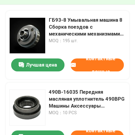
ГБ93-8 Умывальная машина 8
Сборка поездов с
механическими механизмами
Синчайский вилочный тягач
MOQ：195 шт.
контактные
Лучшая цена
данные
490B-16035 Передняя
масляная уплотнитель 490BPG
Машины Аксессуары
коленчатого вала
MOQ：10 PCS
контактные